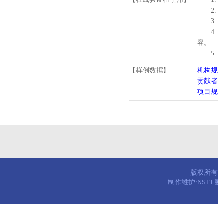
2.
3.
4
容。
5
【样例数据】
机构规
贡献者
项目规
版权所有© 
制作维护:NST