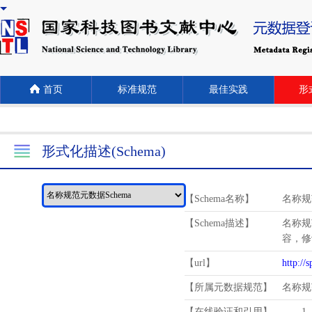
首页
标准规范
最佳实践
形式
形式化描述(Schema)
【Schema名称】
名称规
【Schema描述】
名称规
容，修
【url】
http://
【所属元数据规范】
名称规
【在线验证和引用】
1.