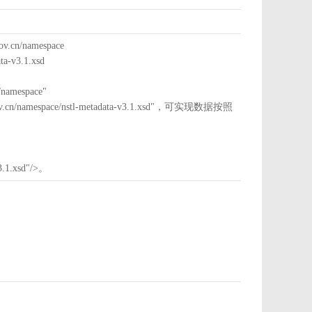
cn/namespace
a-v3.1.xsd
mespace"
nstl.gov.cn/namespace/nstl-metadata-v3.1.xsd"，可实现数据按照
3.1.xsd"/>。