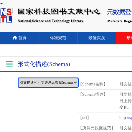
首页
标准规范
最佳实践
形式
形式化描述(Schema)
【Schema名称】
引文描
【Schema描述】
引文描
日上传
变化。
【url】
http://
【所属元数据规范】
引文描