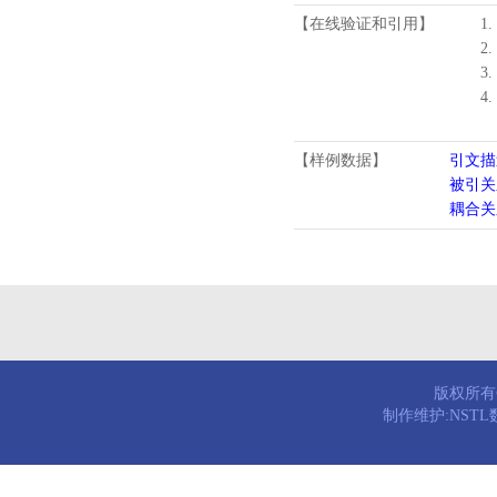
【在线验证和引用】
1.
2.
3.
4
【样例数据】
引文描
被引关
耦合关
版权所有© 
制作维护:NST