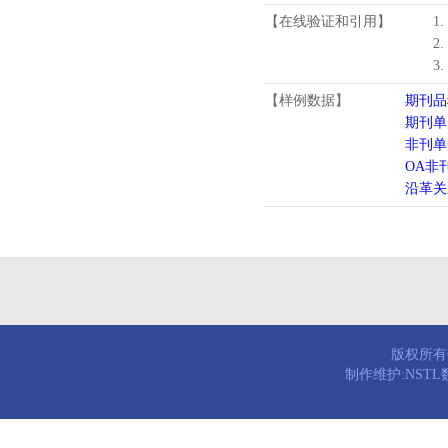
【在线验证和引用】
1
2
3
【样例数据】
期刊品
期刊单
非刊单
OA非
沿革关
版权所有© 
制作维护:NST