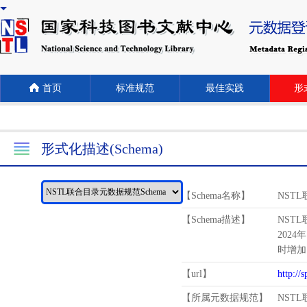
首页
标准规范
最佳实践
形式
形式化描述(Schema)
【Schema名称】
NST
【Schema描述】
NST
2024
时增加
【url】
http://
【所属元数据规范】
NST