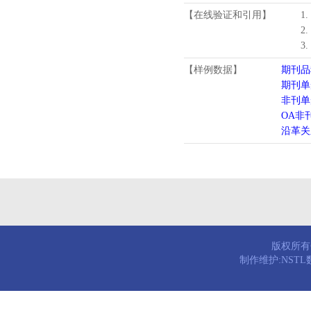
【在线验证和引用】
1
2
3
【样例数据】
期刊品
期刊单
非刊单
OA非
沿革关
版权所有© 
制作维护:NST