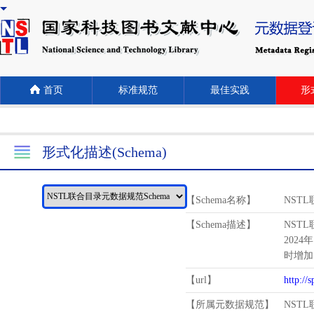
首页
标准规范
最佳实践
形式
形式化描述(Schema)
【Schema名称】
NST
【Schema描述】
NST
2024
时增加
【url】
http://
【所属元数据规范】
NST