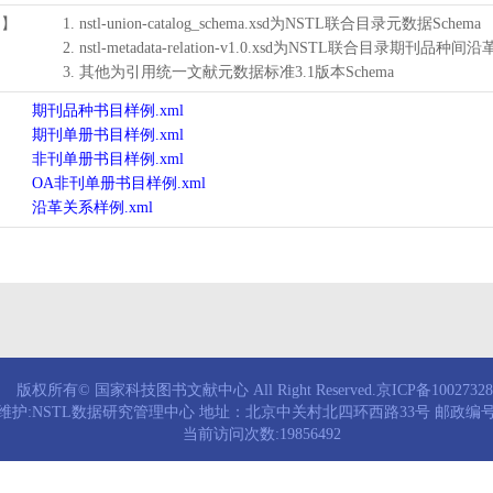
用】
1. nstl-union-catalog_schema.xsd为NSTL联合目录元数据Schema
2. nstl-metadata-relation-v1.0.xsd为NSTL联合目录期刊品种间
3. 其他为引用统一文献元数据标准3.1版本Schema
期刊品种书目样例.xml
期刊单册书目样例.xml
非刊单册书目样例.xml
OA非刊单册书目样例.xml
沿革关系样例.xml
版权所有© 国家科技图书文献中心 All Right Reserved.京ICP备1002732
维护:NSTL数据研究管理中心 地址：北京中关村北四环西路33号 邮政编号：
当前访问次数:19856492