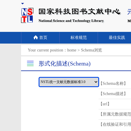
首页
标准规范
最佳实践
Your current position：
home
>
Schema浏览
形式化描述(Schema)
【Schema名称】
【Schema描述】
【url】
【所属元数据规
【在线验证和引