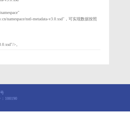
mespace"
nstl.gov.cn/namespace/nstl-metadata-v3.0.xsd"，可实现数据按照
3.0.xsd"/>。
8号
100190