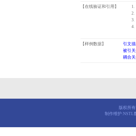
【在线验证和引用】
1.
2.
3.
4
【样例数据】
引文描
被引关
耦合关
版权所有© 
制作维护:NST