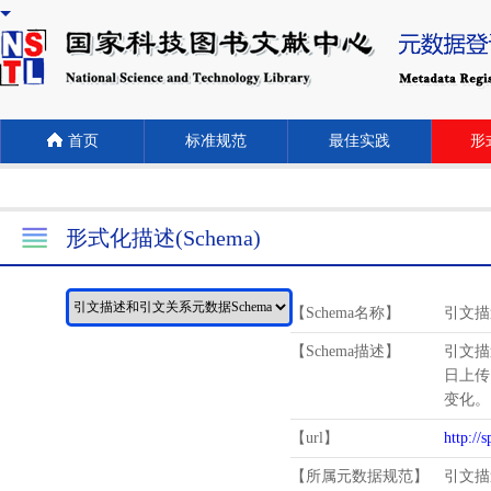
首页
标准规范
最佳实践
形式
形式化描述(Schema)
【Schema名称】
引文描
【Schema描述】
引文描
日上传
变化。
【url】
http://
【所属元数据规范】
引文描