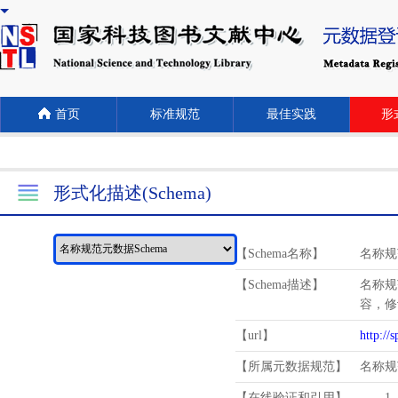
首页
标准规范
最佳实践
形式
形式化描述(Schema)
【Schema名称】
名称规
【Schema描述】
名称规
容，修
【url】
http://
【所属元数据规范】
名称规
【在线验证和引用】
1.