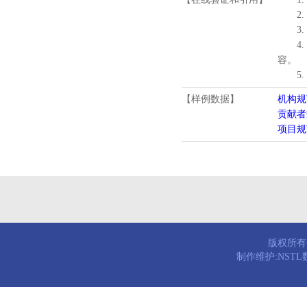
2.
3.
4
容。
5
【样例数据】
机构规
贡献者
项目规
版权所有© 
制作维护:NST