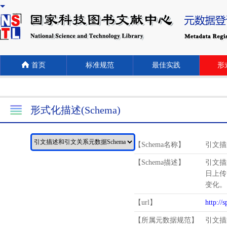
首页
标准规范
最佳实践
形式
形式化描述(Schema)
【Schema名称】
引文描
【Schema描述】
引文描
日上传
变化。
【url】
http://
【所属元数据规范】
引文描