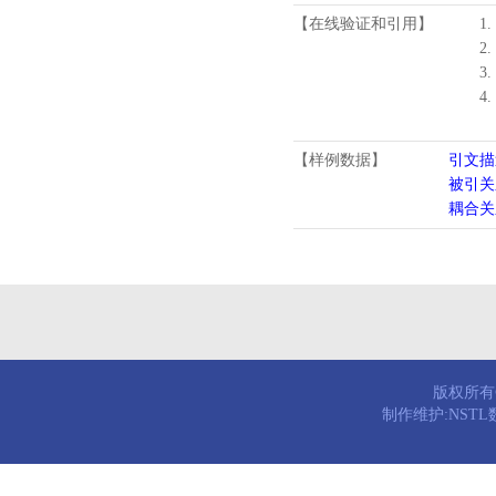
【在线验证和引用】
1.
2.
3.
4
【样例数据】
引文描
被引关
耦合关
版权所有© 
制作维护:NST