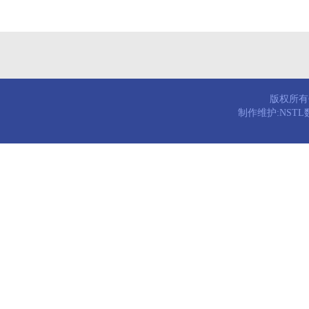
版权所有© 
制作维护:NST