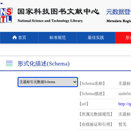
首页
标准规范
最佳实践
形式
形式化描述(Schema)
【Schema名称】
主题标
【Schema描述】
undefi
【url】
http://
【所属元数据规范】
主题标
【在线验证和引用】
暂无