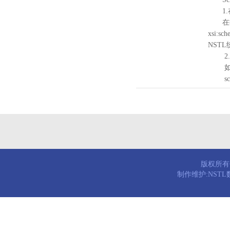
1.
在待验证的
xsi:sc
NST
2.
如需引
schema
版权所有© 
制作维护:NST