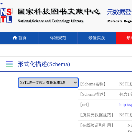
首页
标准规范
最佳实践
形式
形式化描述(Schema)
【Schema名称】
NST
【Schema描述】
包含1个
【url】
http://
【所属元数据规范】
NST
【在线验证和引用】
N
Schema