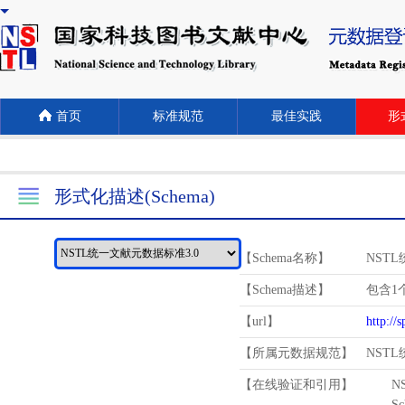
首页
标准规范
最佳实践
形式
形式化描述(Schema)
【Schema名称】
NST
【Schema描述】
包含1个
【url】
http://
【所属元数据规范】
NST
【在线验证和引用】
N
Schema