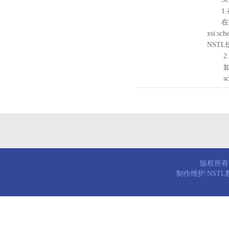
1.
在待验证的
xsi:sc
NST
2.
如需引
schema
版权所有© 
制作维护:NST