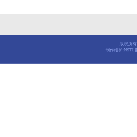
版权所有© 
制作维护:NST