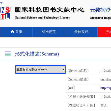
首页
标准规范
最佳实践
形式
形式化描述(Schema)
【Schema名称】
主题标
【Schema描述】
undefi
【url】
http://
【所属元数据规范】
主题标
【在线验证和引用】
暂无