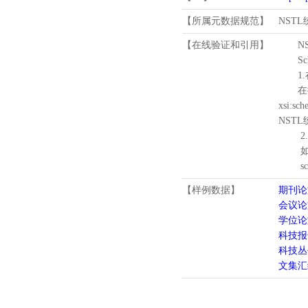
【所属元数据规范】
NST
【在线验证和引用】
N
Schema
1.
在待验证的
xsi:sc
NST
2.
如需引
schema
【样例数据】
期刊论
会议论
学位论
科技报
科技丛
文集汇