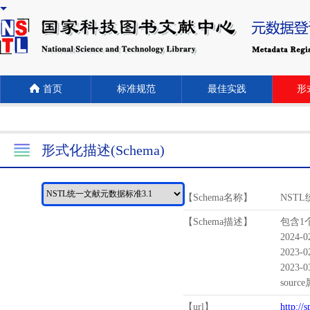
首页
标准规范
最佳实践
形式
形式化描述(Schema)
【Schema名称】
NST
【Schema描述】
包含1个
2024-
2023-
2023-
sour
【url】
http://