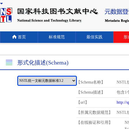
首页
标准规范
最佳实践
形式
形式化描述(Schema)
【Schema名称】
NST
【Schema描述】
包含1个
【url】
http://
【所属元数据规范】
NST
【在线验证和引用】
N
Schema