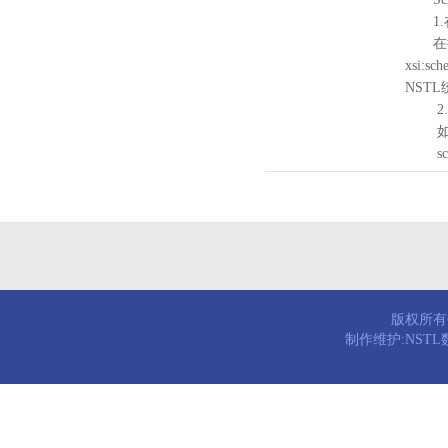
1.
在待验证的
xsi:sc
NST
2.
如需引
schema
版权所有© 
制作维护:NST