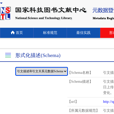
首页
标准规范
最佳实践
形式
形式化描述(Schema)
【Schema名称】
引文描
【Schema描述】
引文描
日上传
变化。
【url】
http://
【所属元数据规范】
引文描