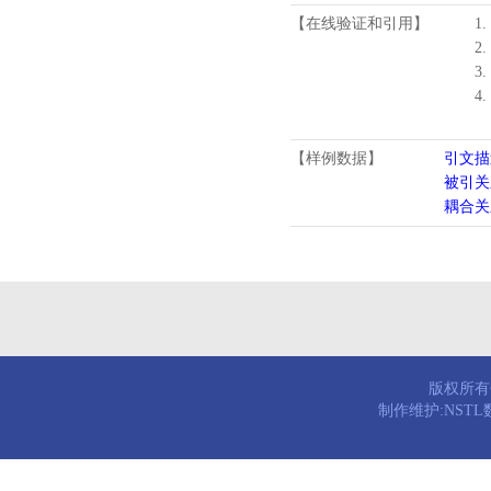
【在线验证和引用】
1.
2.
3.
4
【样例数据】
引文描
被引关
耦合关
版权所有© 
制作维护:NST