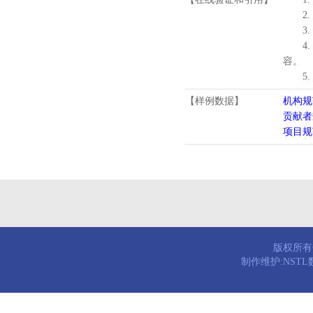
2.
3.
4
容。
5
【样例数据】
机构规
贡献者
项目规
版权所有© 
制作维护:NST