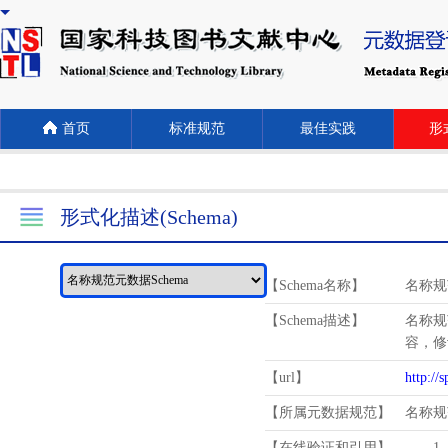
首页
标准规范
最佳实践
形式
形式化描述(Schema)
【Schema名称】
名称规
【Schema描述】
名称规
容，修
【url】
http://
【所属元数据规范】
名称规
【在线验证和引用】
1.