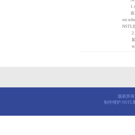
1.
在待验证的
xsi:sc
NST
2.
如需引
schema
版权所有© 
制作维护:NST