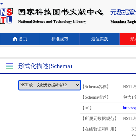
首页
标准规范
最佳实践
形式
形式化描述(Schema)
【Schema名称】
NST
【Schema描述】
包含1个
【url】
http://
【所属元数据规范】
NST
【在线验证和引用】
N
Schema