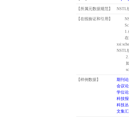
【所属元数据规范】
NST
【在线验证和引用】
N
Schema
1.
在待验证的
xsi:sc
NST
2.
如需引
schema
【样例数据】
期刊论
会议论
学位论
科技报
科技丛
文集汇