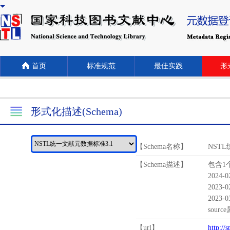
首页
标准规范
最佳实践
形式
形式化描述(Schema)
【Schema名称】
NST
【Schema描述】
包含1个
2024-
2023-
2023-
sour
【url】
http://