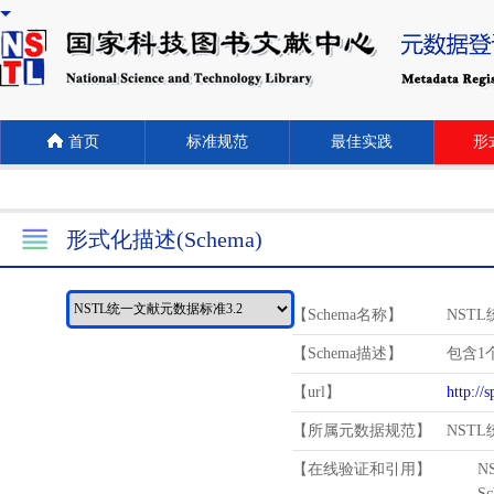
首页
标准规范
最佳实践
形式
形式化描述(Schema)
【Schema名称】
NST
【Schema描述】
包含1个
【url】
http://
【所属元数据规范】
NST
【在线验证和引用】
N
Schema