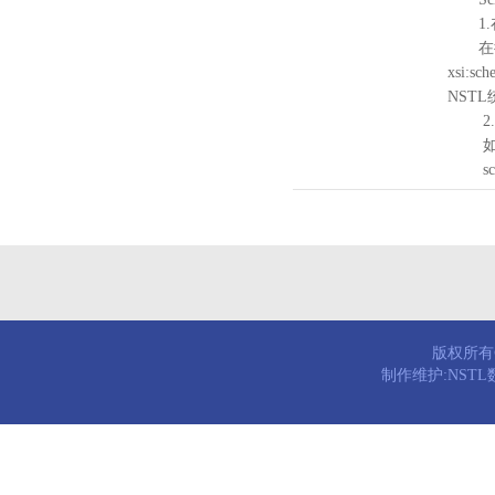
1.
在待验证的
xsi:sc
NST
2.
如需引
schema
版权所有© 
制作维护:NST