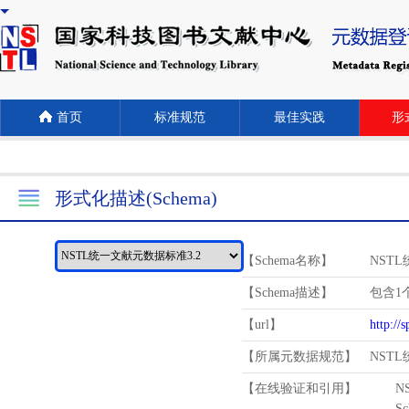
首页
标准规范
最佳实践
形式
形式化描述(Schema)
【Schema名称】
NST
【Schema描述】
包含1个
【url】
http://
【所属元数据规范】
NST
【在线验证和引用】
N
Schema