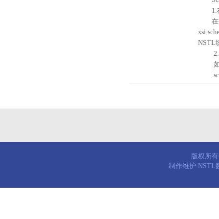
1.
在待验证的
xsi:sc
NST
2.
如需引
schema
版权所有© 
制作维护:NST