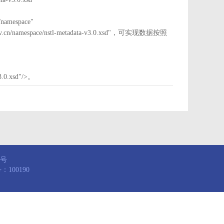
mespace"
nstl.gov.cn/namespace/nstl-metadata-v3.0.xsd"，可实现数据按照
3.0.xsd"/>。
8号
100190