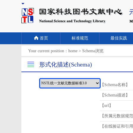
首页
标准规范
最佳实践
Your current position：
home
>
Schema浏览
形式化描述(Schema)
【Schema名称】
【Schema描述】
【url】
【所属元数据规
【在线验证和引