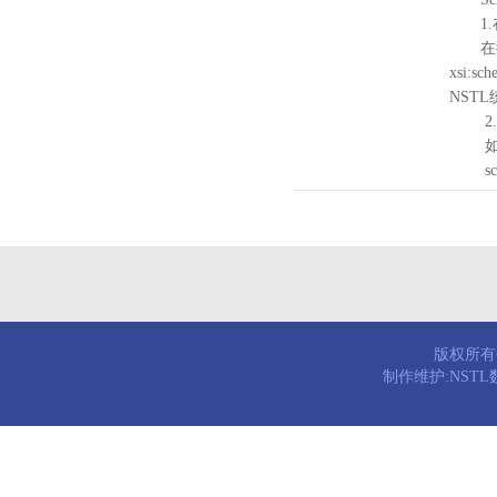
1.
在待验证的
xsi:sc
NST
2.
如需引
schema
版权所有© 
制作维护:NST