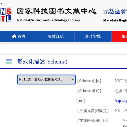
首页
标准规范
最佳实践
形式
形式化描述(Schema)
【Schema名称】
NST
【Schema描述】
包含1个
【url】
http://
【所属元数据规范】
NST
【在线验证和引用】
N
Schema