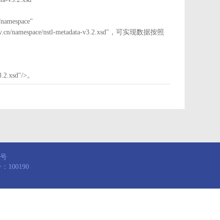
mespace"
nstl.gov.cn/namespace/nstl-metadata-v3.2.xsd"，可实现数据按照
3.2.xsd"/>。
8号
100190