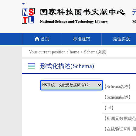
首页
标准规范
最佳实践
Your current position：
home
>
Schema浏览
形式化描述(Schema)
【Schema名称】
【Schema描述】
【url】
【所属元数据规
【在线验证和引