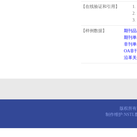
【在线验证和引用】
1
2
3
【样例数据】
期刊品
期刊单
非刊单
OA非
沿革关
版权所有© 
制作维护:NST