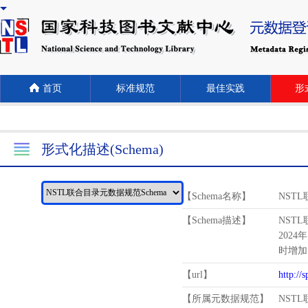
首页
标准规范
最佳实践
形式
形式化描述(Schema)
【Schema名称】
NST
【Schema描述】
NST
2024
时增加
【url】
http://
【所属元数据规范】
NST