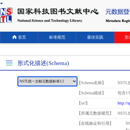
首页
标准规范
最佳实践
形式
形式化描述(Schema)
【Schema名称】
NST
【Schema描述】
包含1个
【url】
http://
【所属元数据规范】
NST
【在线验证和引用】
N
Schema