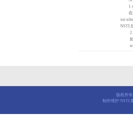
1.
在待验证的
xsi:sc
NST
2.
如需引
schema
版权所有© 
制作维护:NST