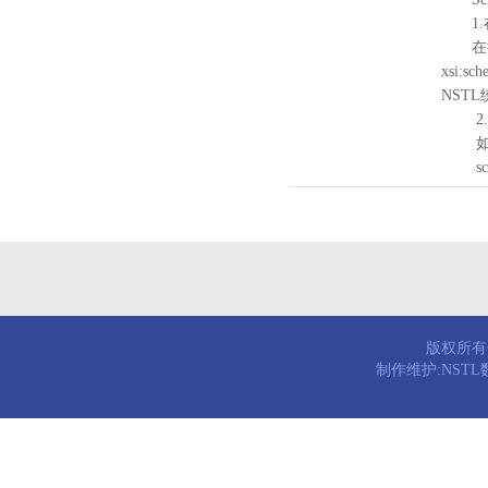
1.
在待验证的
xsi:sc
NST
2.
如需引
schema
版权所有© 
制作维护:NST