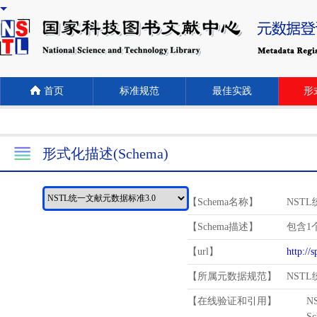
首页
标准规范
最佳实践
形式
形式化描述(Schema)
【Schema名称】
NST
【Schema描述】
包含1个
【url】
http://
【所属元数据规范】
NST
【在线验证和引用】
N
Schema