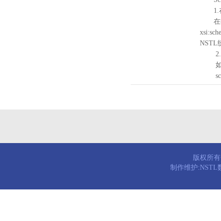
1.
在待验证的
xsi:sc
NST
2.
如需引
schema
版权所有© 
制作维护:NST