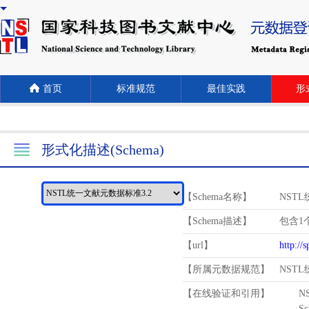
首页
标准规范
最佳实践
形式
形式化描述(Schema)
【Schema名称】
NST
【Schema描述】
包含1个
【url】
http://
【所属元数据规范】
NST
【在线验证和引用】
N
Schema