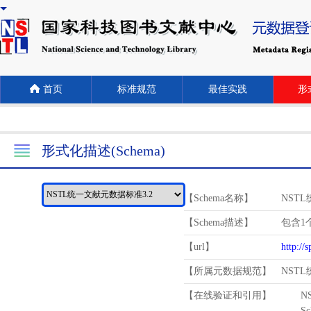
首页
标准规范
最佳实践
形式
形式化描述(Schema)
【Schema名称】
NST
【Schema描述】
包含1个
【url】
http://
【所属元数据规范】
NST
【在线验证和引用】
N
Schema