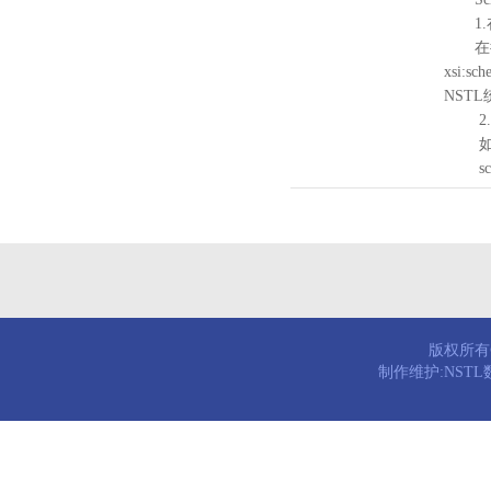
1.
在待验证的
xsi:sc
NST
2.
如需引
schema
版权所有© 
制作维护:NST