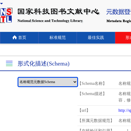
首页
标准规范
最佳实践
形式
形式化描述(Schema)
【Schema名称】
名称规
【Schema描述】
名称规
容，修
【url】
http://
【所属元数据规范】
名称规
【在线验证和引用】
1.