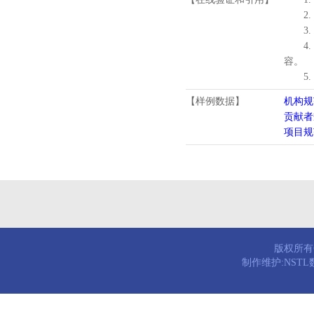
2.
3.
4
容。
5
【样例数据】
机构规
贡献者
项目规
版权所有© 
制作维护:NST