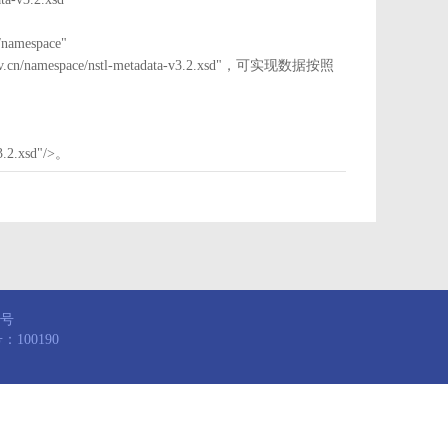
mespace"
nstl.gov.cn/namespace/nstl-metadata-v3.2.xsd"，可实现数据按照
3.2.xsd"/>。
8号
100190