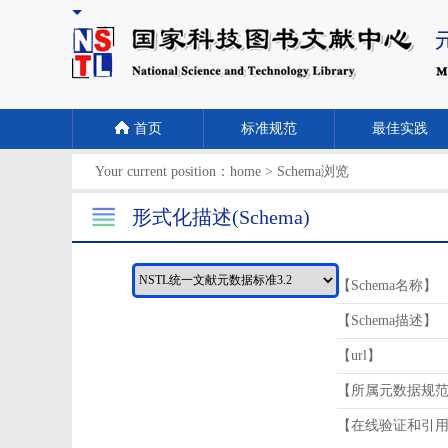
首页
标准规范
最佳实践
Your current position：
home
>
Schema浏览
形式化描述(Schema)
【Schema名称】
【Schema描述】
【url】
【所属元数据规
【在线验证和引