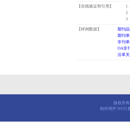
【在线验证和引用】
1
2
3
【样例数据】
期刊品
期刊单
非刊单
OA非
沿革关
版权所有© 
制作维护:NST