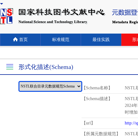
首页
标准规范
最佳实践
形式
形式化描述(Schema)
【Schema名称】
NST
【Schema描述】
NST
2024
时增加
【url】
http://
【所属元数据规范】
NST