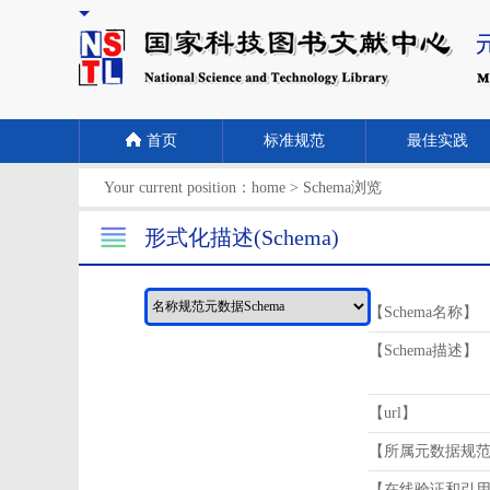
首页
标准规范
最佳实践
Your current position：
home
>
Schema浏览
形式化描述(Schema)
【Schema名称】
【Schema描述】
【url】
【所属元数据规
【在线验证和引