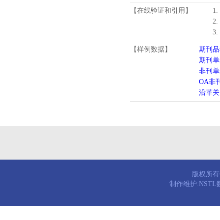
【在线验证和引用】
1
2
3
【样例数据】
期刊品
期刊单
非刊单
OA非
沿革关
版权所有© 
制作维护:NST