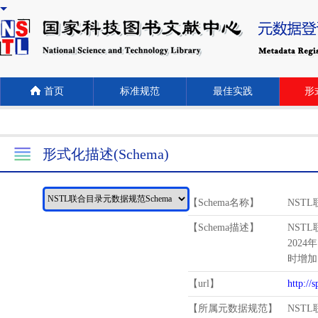
首页
标准规范
最佳实践
形式
形式化描述(Schema)
【Schema名称】
NST
【Schema描述】
NST
2024
时增加
【url】
http://
【所属元数据规范】
NST