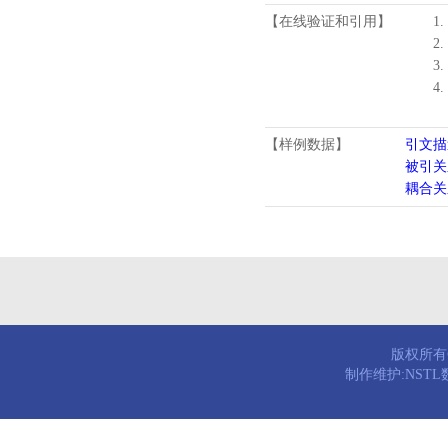
【在线验证和引用】
1.
2.
3.
4
【样例数据】
引文描
被引关
耦合关
版权所有© 
制作维护:NST