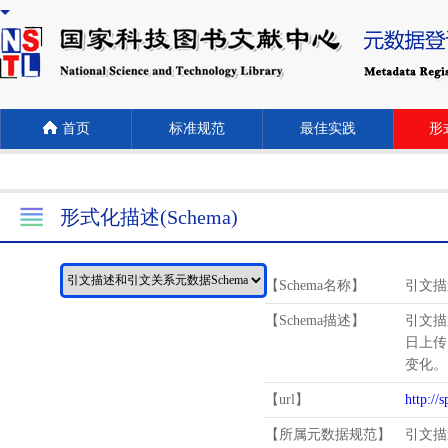
首页
标准规范
最佳实践
形式
形式化描述(Schema)
【Schema名称】
引文描
【Schema描述】
引文描
日上传
变化。
【url】
http://
【所属元数据规范】
引文描