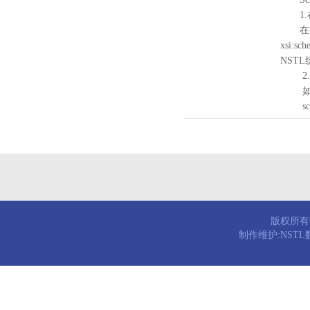
1.
在待验证的
xsi:sc
NST
2.
如需引
schema
版权所有© 
制作维护:NST