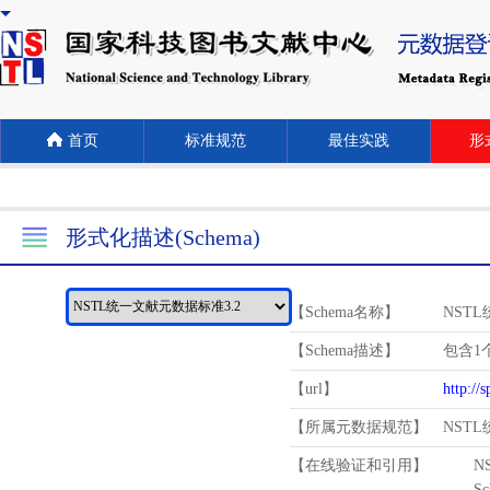
首页
标准规范
最佳实践
形式
形式化描述(Schema)
【Schema名称】
NST
【Schema描述】
包含1个
【url】
http://
【所属元数据规范】
NST
【在线验证和引用】
N
Schema