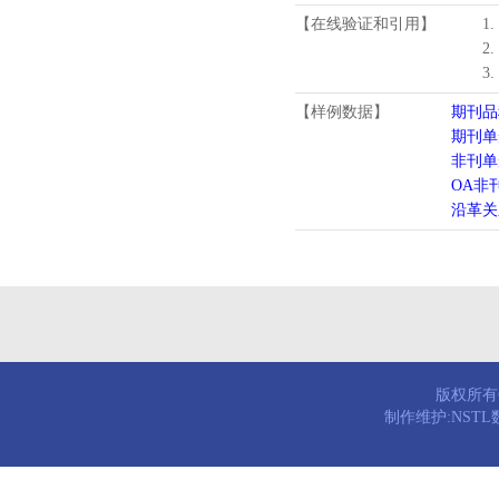
【在线验证和引用】
1
2
3
【样例数据】
期刊品
期刊单
非刊单
OA非
沿革关
版权所有© 
制作维护:NST