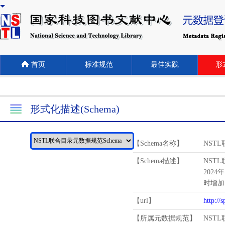
首页
标准规范
最佳实践
形式
形式化描述(Schema)
【Schema名称】
NST
【Schema描述】
NST
2024
时增加
【url】
http://
【所属元数据规范】
NST