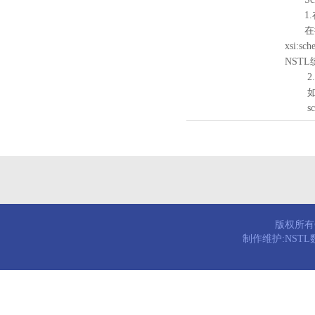
1.
在待验证的
xsi:sc
NST
2.
如需引
schema
版权所有© 
制作维护:NST