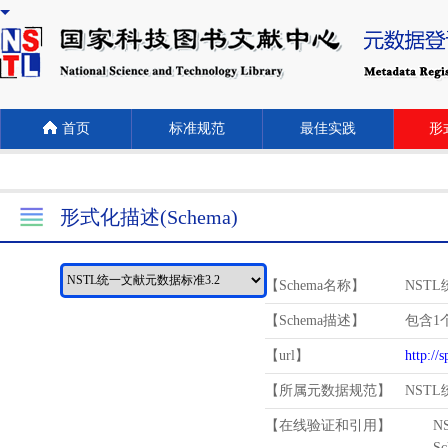
首页
标准规范
最佳实践
形式
形式化描述(Schema)
【Schema名称】
NST
【Schema描述】
包含1个
【url】
http://
【所属元数据规范】
NST
【在线验证和引用】
N
Schema