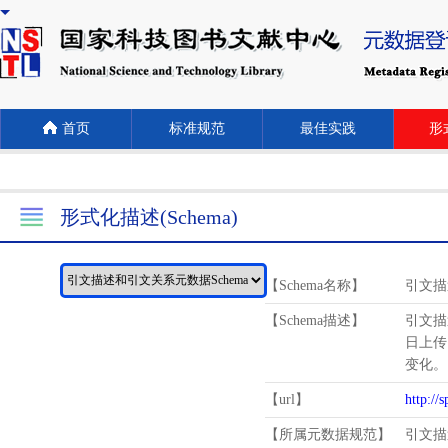
首页
标准规范
最佳实践
形式
形式化描述(Schema)
【Schema名称】
引文描
【Schema描述】
引文描
日上传
变化。
【url】
http://
【所属元数据规范】
引文描