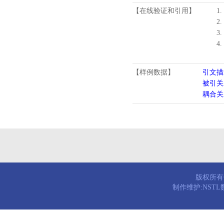
【在线验证和引用】
1.
2.
3.
4
【样例数据】
引文描
被引关
耦合关
版权所有© 
制作维护:NST