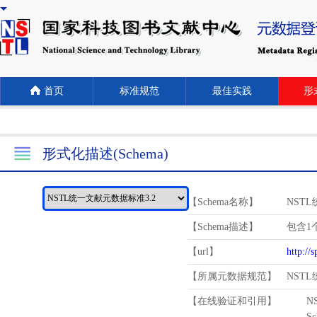
首页
标准规范
最佳实践
形式
形式化描述(Schema)
【Schema名称】
NST
【Schema描述】
包含1个
【url】
http://
【所属元数据规范】
NST
【在线验证和引用】
N
Schema