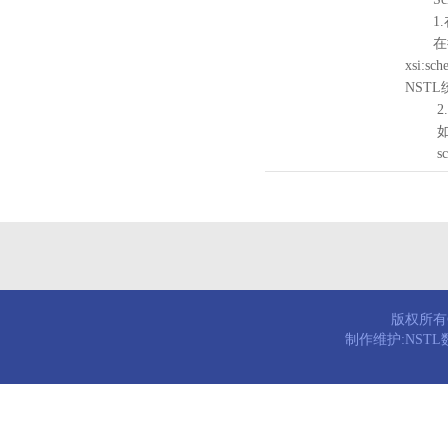
1.
在待验证的
xsi:sc
NST
2.
如需引
schema
版权所有© 
制作维护:NST