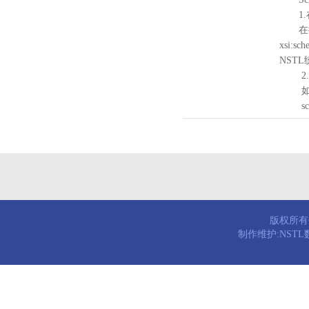
1.
在待验证的
xsi:sc
NST
2.
如需引
schema
版权所有© 
制作维护:NST