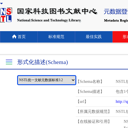
首页
标准规范
最佳实践
形式
形式化描述(Schema)
【Schema名称】
NST
【Schema描述】
包含1个
【url】
http://
【所属元数据规范】
NST
【在线验证和引用】
N
Schema