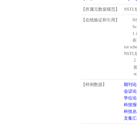
【所属元数据规范】
NST
【在线验证和引用】
N
Schema
1.
在待验证的
xsi:sc
NST
2.
如需引
schema
【样例数据】
期刊论
会议论
学位论
科技报
科技丛
文集汇