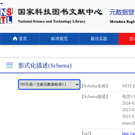
首页
标准规范
最佳实践
形式
形式化描述(Schema)
【Schema名称】
NST
【Schema描述】
包含1个
2024-
2023-
2023-
sour
【url】
http://