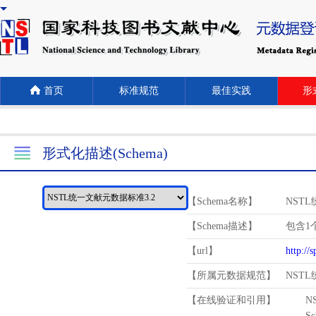
首页
标准规范
最佳实践
形式
形式化描述(Schema)
【Schema名称】
NST
【Schema描述】
包含1个
【url】
http://
【所属元数据规范】
NST
【在线验证和引用】
N
Schema