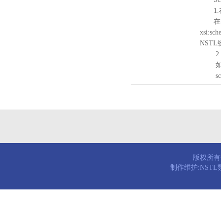
1.
在待验证的
xsi:sc
NST
2.
如需引
schema
版权所有© 
制作维护:NST