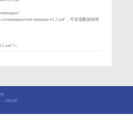
mespace"
nstl.gov.cn/namespace/nstl-metadata-v3.2.xsd"，可实现数据按照
3.2.xsd"/>。
8号
100190