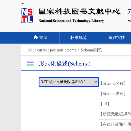
首页
标准规范
最佳实践
Your current position：
home
>
Schema浏览
形式化描述(Schema)
【Schema名称】
【Schema描述】
【url】
【所属元数据规
【在线验证和引