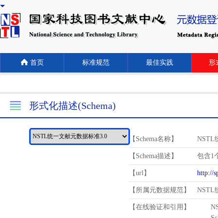
首页
标准规范
最佳实践
形式
形式化描述(Schema)
【Schema名称】
NST
【Schema描述】
包含1个
【url】
http://
【所属元数据规范】
NST
【在线验证和引用】
N
Schema