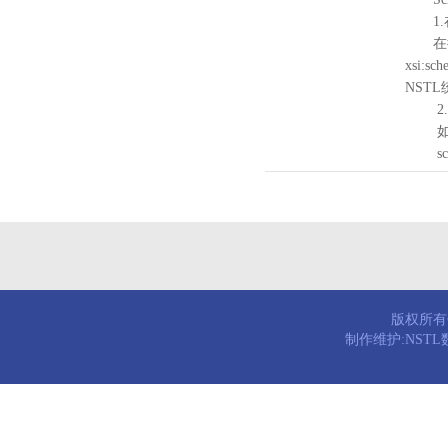
1.
在待验证的
xsi:sc
NST
2.
如需引
schema
版权所有© 
制作维护:NST