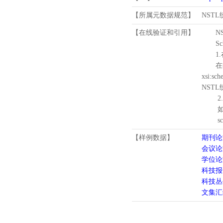
【所属元数据规范】
NST
【在线验证和引用】
N
Schema
1.
在待验证的
xsi:sc
NST
2.
如需引
schema
【样例数据】
期刊论
会议论
学位论
科技报
科技丛
文集汇