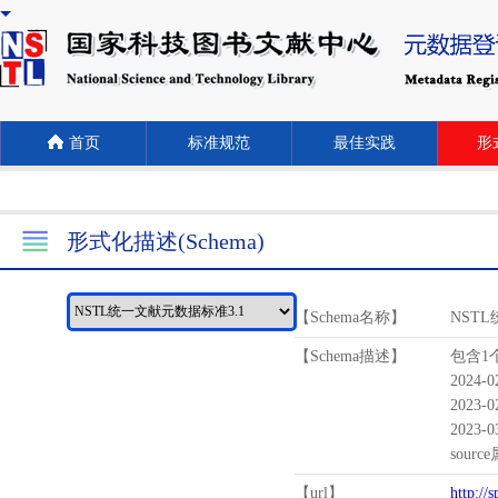
首页
标准规范
最佳实践
形式
形式化描述(Schema)
【Schema名称】
NST
【Schema描述】
包含1个
2024-
2023-
2023-
sour
【url】
http://