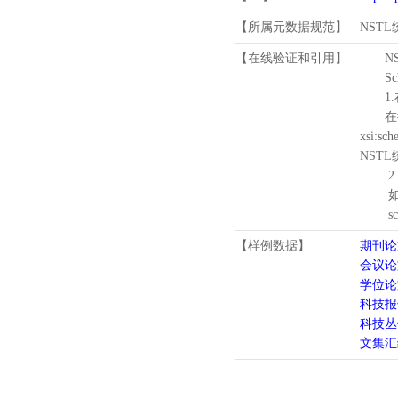
【所属元数据规范】
NST
【在线验证和引用】
N
Schema
1.
在待验证的
xsi:sc
NST
2.
如需引
schema
【样例数据】
期刊论
会议论
学位论
科技报
科技丛
文集汇