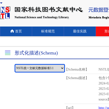
首页
标准规范
最佳实践
形式
形式化描述(Schema)
【Schema名称】
NST
【Schema描述】
包含1个
2024-
2023-
2023-
sour
【url】
http://