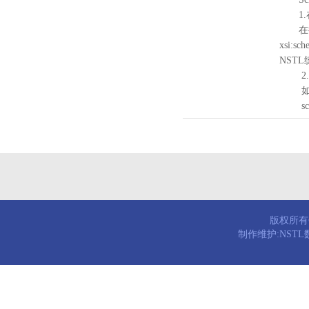
1.
在待验证的
xsi:sc
NST
2.
如需引
schema
版权所有© 
制作维护:NST