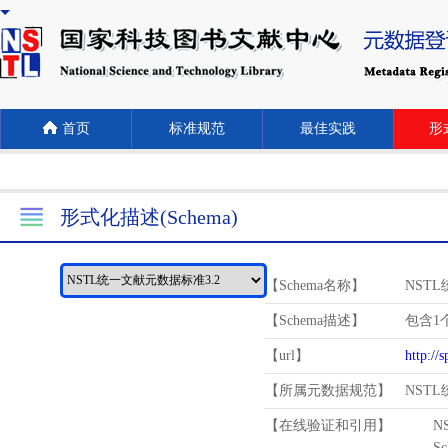
首页
标准规范
最佳实践
形式
形式化描述(Schema)
【Schema名称】
NST
【Schema描述】
包含1个
【url】
http://
【所属元数据规范】
NST
【在线验证和引用】
N
Schema