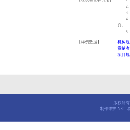
2.
3.
4
容。
5
【样例数据】
机构规
贡献者
项目规
版权所有© 
制作维护:NST