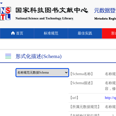
首页
标准规范
最佳实践
形式
形式化描述(Schema)
【Schema名称】
名称规
【Schema描述】
名称规
容，修
【url】
http://
【所属元数据规范】
名称规
【在线验证和引用】
1.